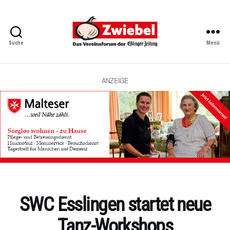
Suche
Menü
Zwiebel
-
Das
Vereinsforum
ANZEIGE
der
Eßlinger
Zeitung
Kategorien
SWC Esslingen startet neue
Tanz-Workshops