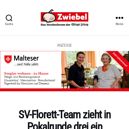
Suche
Menü
Zwiebel
-
Das
Vereinsforum
ANZEIGE
der
Eßlinger
Zeitung
Kategorien
SV-Florett-Team zieht in
Pokalrunde drei ein