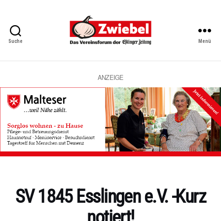
Suche
Menü
Zwiebel
-
Das
Vereinsforum
ANZEIGE
der
Eßlinger
Zeitung
Kategorien
SV 1845 Esslingen e.V. -Kurz
notiert!