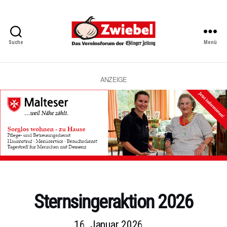
Suche
Menü
Zwiebel
-
Das
Vereinsforum
ANZEIGE
der
Eßlinger
Zeitung
Kategorien
Sternsingeraktion 2026
16. Januar 2026