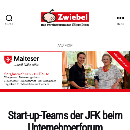
Suche
Menü
Zwiebel
-
Das
Vereinsforum
ANZEIGE
der
Eßlinger
Zeitung
Kategorien
Start-up-Teams der JFK beim
Unternehmerforum