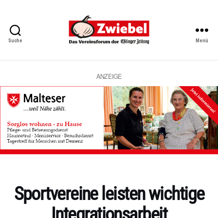
Suche
Menü
Zwiebel
-
Das
Vereinsforum
ANZEIGE
der
Eßlinger
Zeitung
Kategorien
Sportvereine leisten wichtige
Integrationsarbeit