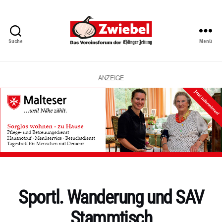
Suche
Menü
Zwiebel
-
Das
Vereinsforum
ANZEIGE
der
Eßlinger
Zeitung
Kategorien
Sportl. Wanderung und SAV
Stammtisch