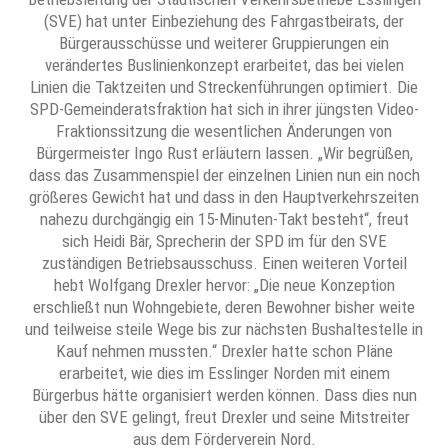
(SVE) hat unter Einbeziehung des Fahrgastbeirats, der
Bürgerausschüsse und weiterer Gruppierungen ein
verändertes Buslinienkonzept erarbeitet, das bei vielen
Linien die Taktzeiten und Streckenführungen optimiert. Die
SPD-Gemeinderatsfraktion hat sich in ihrer jüngsten Video-
Fraktionssitzung die wesentlichen Änderungen von
Bürgermeister Ingo Rust erläutern lassen. „Wir begrüßen,
dass das Zusammenspiel der einzelnen Linien nun ein noch
größeres Gewicht hat und dass in den Hauptverkehrszeiten
nahezu durchgängig ein 15-Minuten-Takt besteht“, freut
sich Heidi Bär, Sprecherin der SPD im für den SVE
zuständigen Betriebsausschuss. Einen weiteren Vorteil
hebt Wolfgang Drexler hervor: „Die neue Konzeption
erschließt nun Wohngebiete, deren Bewohner bisher weite
und teilweise steile Wege bis zur nächsten Bushaltestelle in
Kauf nehmen mussten.“ Drexler hatte schon Pläne
erarbeitet, wie dies im Esslinger Norden mit einem
Bürgerbus hätte organisiert werden können. Dass dies nun
über den SVE gelingt, freut Drexler und seine Mitstreiter
aus dem Förderverein Nord.