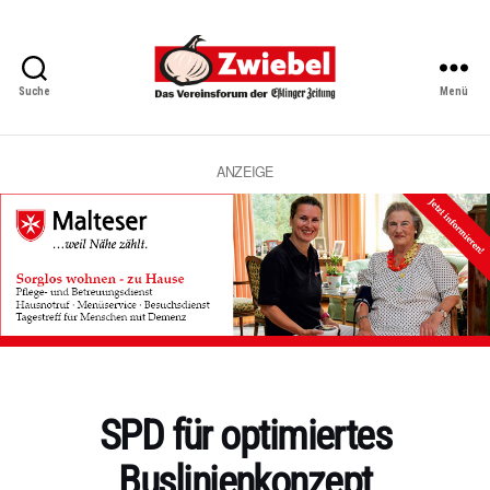
Suche
Menü
Zwiebel
-
Das
Vereinsforum
ANZEIGE
der
Eßlinger
Zeitung
Kategorien
SPD für optimiertes
Buslinienkonzept