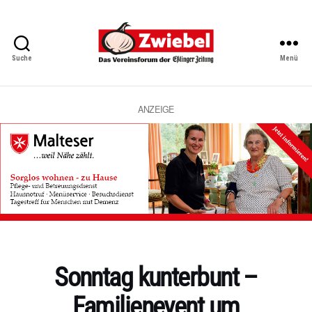
Suche
Menü
Zwiebel
-
Das
Vereinsforum
ANZEIGE
der
Eßlinger
Zeitung
Kategorien
Sonntag kunterbunt –
Familienevent um