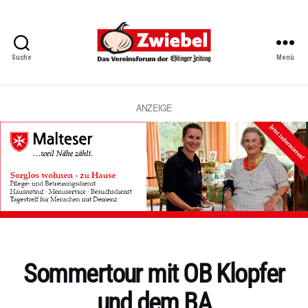
Suche
Menü
Zwiebel
-
Das
Vereinsforum
ANZEIGE
der
Eßlinger
Zeitung
Kategorien
Sommertour mit OB Klopfer
und dem BA