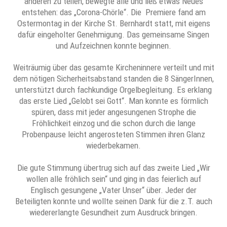
anderen zu teilen, bewegte alle und ließ etwas Neues
entstehen: das „Corona-Chörle“. Die Premiere fand am
Ostermontag in der Kirche St. Bernhardt statt, mit eigens
dafür eingeholter Genehmigung. Das gemeinsame Singen
und Aufzeichnen konnte beginnen.
Weiträumig über das gesamte Kircheninnere verteilt und mit
dem nötigen Sicherheitsabstand standen die 8 SängerInnen,
unterstützt durch fachkundige Orgelbegleitung. Es erklang
das erste Lied „Gelobt sei Gott“. Man konnte es förmlich
spüren, dass mit jeder angesungenen Strophe die
Fröhlichkeit einzog und die schon durch die lange
Probenpause leicht angerosteten Stimmen ihren Glanz
wiederbekamen.
Die gute Stimmung übertrug sich auf das zweite Lied „Wir
wollen alle fröhlich sein“ und ging in das feierlich auf
Englisch gesungene „Vater Unser“ über. Jeder der
Beteiligten konnte und wollte seinen Dank für die z.T. auch
wiedererlangte Gesundheit zum Ausdruck bringen.