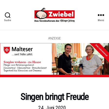
Suche
Menü
Zwiebel
-
Das
Vereinsforum
ANZEIGE
der
Eßlinger
Zeitung
Kategorien
Singen bringt Freude
24. Juni 2020