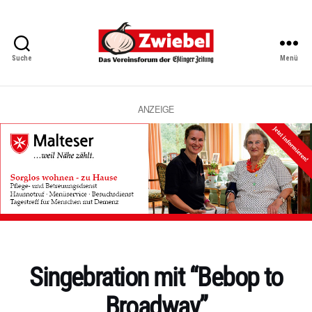
Suche
Menü
Zwiebel
-
Das
Vereinsforum
ANZEIGE
der
Eßlinger
Zeitung
Kategorien
Singebration mit “Bebop to
Broadway”