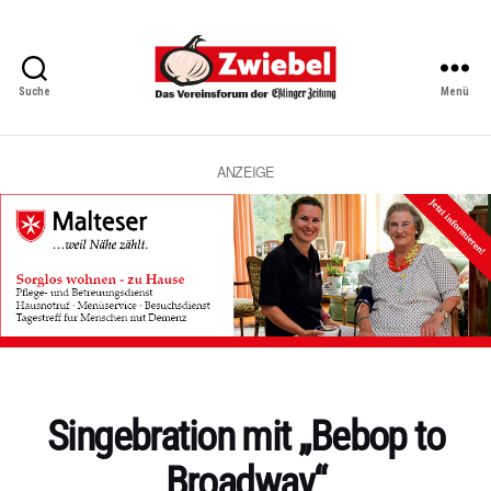
Suche
Menü
Zwiebel
-
Das
Vereinsforum
ANZEIGE
der
Eßlinger
Zeitung
Kategorien
Singebration mit „Bebop to
Broadway“