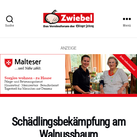
Suche
Menü
Zwiebel
-
Das
Vereinsforum
ANZEIGE
der
Eßlinger
Zeitung
Kategorien
Schädlingsbekämpfung am
Walnussbaum