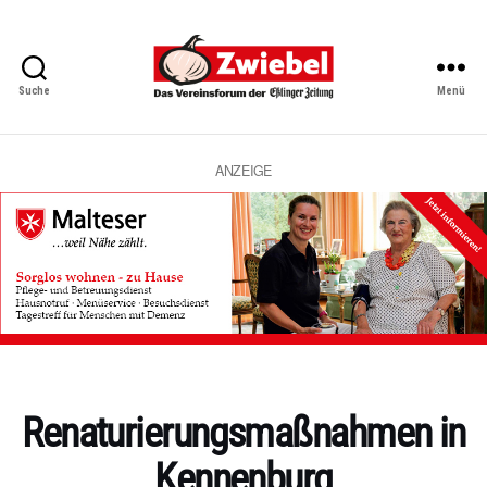
Suche
Menü
Zwiebel
-
Das
Vereinsforum
ANZEIGE
der
Eßlinger
Zeitung
Kategorien
Renaturierungsmaßnahmen in
Kennenburg