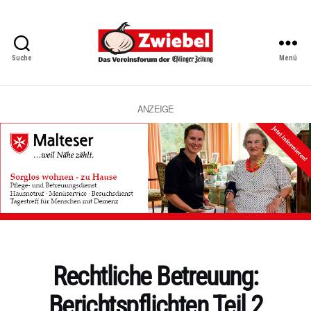
Suche
Menü
Zwiebel
-
Das
Vereinsforum
ANZEIGE
der
Eßlinger
Zeitung
Kategorien
Rechtliche Betreuung:
Berichtspflichten Teil 2