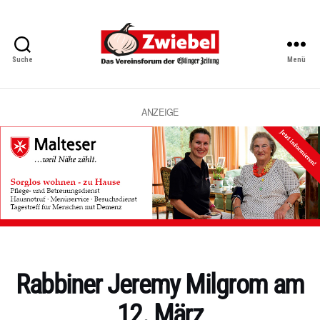
Suche
Menü
Zwiebel
-
Das
Vereinsforum
ANZEIGE
der
Eßlinger
Zeitung
Kategorien
Rabbiner Jeremy Milgrom am
12. März