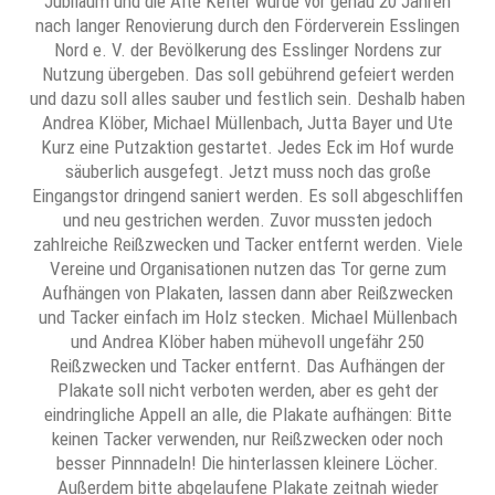
Jubiläum und die Alte Kelter wurde vor genau 20 Jahren
nach langer Renovierung durch den Förderverein Esslingen
Nord e. V. der Bevölkerung des Esslinger Nordens zur
Nutzung übergeben. Das soll gebührend gefeiert werden
und dazu soll alles sauber und festlich sein. Deshalb haben
Andrea Klöber, Michael Müllenbach, Jutta Bayer und Ute
Kurz eine Putzaktion gestartet. Jedes Eck im Hof wurde
säuberlich ausgefegt. Jetzt muss noch das große
Eingangstor dringend saniert werden. Es soll abgeschliffen
und neu gestrichen werden. Zuvor mussten jedoch
zahlreiche Reißzwecken und Tacker entfernt werden. Viele
Vereine und Organisationen nutzen das Tor gerne zum
Aufhängen von Plakaten, lassen dann aber Reißzwecken
und Tacker einfach im Holz stecken. Michael Müllenbach
und Andrea Klöber haben mühevoll ungefähr 250
Reißzwecken und Tacker entfernt. Das Aufhängen der
Plakate soll nicht verboten werden, aber es geht der
eindringliche Appell an alle, die Plakate aufhängen: Bitte
keinen Tacker verwenden, nur Reißzwecken oder noch
besser Pinnnadeln! Die hinterlassen kleinere Löcher.
Außerdem bitte abgelaufene Plakate zeitnah wieder