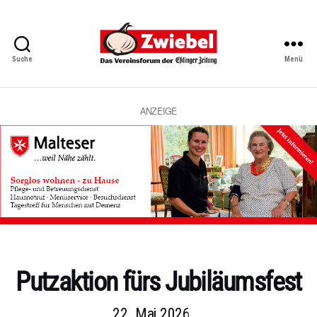
Suche
Menü
Zwiebel
-
Das
Vereinsforum
ANZEIGE
der
Eßlinger
Zeitung
Kategorien
Putzaktion fürs Jubiläumsfest
22. Mai 2026