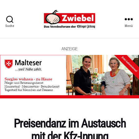
Suche
Menü
Zwiebel
-
Das
Vereinsforum
ANZEIGE
der
Eßlinger
Zeitung
Kategorien
Preisendanz im Austausch
mit der Kfz-Innung