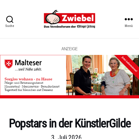
Suche
Menü
Zwiebel
-
Das
Vereinsforum
ANZEIGE
der
Eßlinger
Zeitung
Kategorien
Popstars in der KünstlerGilde
3. Juli 2026