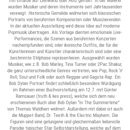
mit Ölfarbe auf Leinwand oder Holz gemalt. In der Malerei
wurden Musiker und deren Instrumente seit Jahrtausenden
verewigt. Historische Gemälde widmeten sich klassischen
Portraits von berühmten Komponisten oder Musizierenden.
In der aktuellen Ausstellung wird diese Idee auf moderne
Popmusik übertragen. Als Vorlage dienten emotionale Live-
Performances, die Szenen aus berühmten Konzerten
nachempfunden sind, oder ikonische Outfits, die für die
Künstlerinnen und Künstler charakteristisch sind oder eine
bestimmte Stilphase repräsentieren. Ausgewählt wurden
Musiker, wie z.B. Bob Marley, Tina Turner oder 2Pac Shakur,
die ganz unterschiedliche Genres vertreten, wie Pop, Rock ‘n’
Roll, Soul und Folk oder auch Reggae und Gagsta-Rap. Ein
Bob Dylan Portrait findet schließlich besondere Würdigung
im Rahmen einer Buchvorstellung am 12.7. mit Günter
Ramsauer (truth & lies press), welche sich dem neu
erschienenen Buch über Bob Dylan “In The Summertime”
von Thomas Waldherr widmet. Außerdem mit dabei ist auch
die Muppet-Band, Dr. Teeth & the Electric Mayhem. Die
Figuren sind eine gelungene und gleichermaßen liebevolle
Parodie typischer Star-Selbstdarstellung, welche auf dem