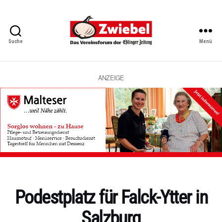
Suche
Menü
Zwiebel
-
Das
Vereinsforum
ANZEIGE
der
Eßlinger
Zeitung
Kategorien
Podestplatz für Falck-Ytter in
Salzburg