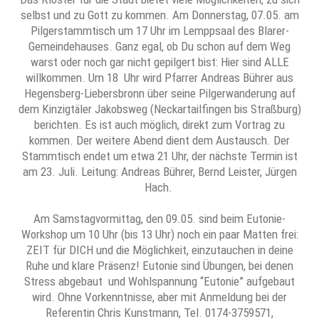
selbst und zu Gott zu kommen. Am Donnerstag, 07.05. am
Pilgerstammtisch um 17 Uhr im Lemppsaal des Blarer-
Gemeindehauses. Ganz egal, ob Du schon auf dem Weg
warst oder noch gar nicht gepilgert bist: Hier sind ALLE
willkommen. Um 18 Uhr wird Pfarrer Andreas Bührer aus
Hegensberg-Liebersbronn über seine Pilgerwanderung auf
dem Kinzigtäler Jakobsweg (Neckartailfingen bis Straßburg)
berichten. Es ist auch möglich, direkt zum Vortrag zu
kommen. Der weitere Abend dient dem Austausch. Der
Stammtisch endet um etwa 21 Uhr, der nächste Termin ist
am 23. Juli. Leitung: Andreas Bührer, Bernd Leister, Jürgen
Hach.
Am Samstagvormittag, den 09.05. sind beim Eutonie-
Workshop um 10 Uhr (bis 13 Uhr) noch ein paar Matten frei:
ZEIT für DICH und die Möglichkeit, einzutauchen in deine
Ruhe und klare Präsenz! Eutonie sind Übungen, bei denen
Stress abgebaut und Wohlspannung “Eutonie” aufgebaut
wird. Ohne Vorkenntnisse, aber mit Anmeldung bei der
Referentin Chris Kunstmann, Tel. 0174-3759571,