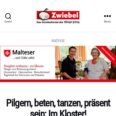
Suche
Menü
Zwiebel
-
Das
Vereinsforum
ANZEIGE
der
Eßlinger
Zeitung
Kategorien
Pilgern, beten, tanzen, präsent
sein: Im Kloster!