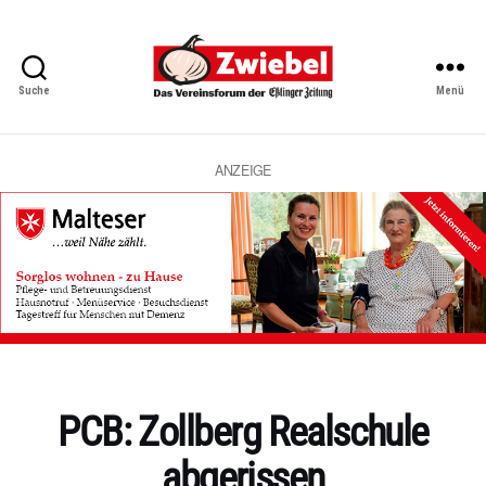
Suche
Menü
Zwiebel
-
Das
Vereinsforum
ANZEIGE
der
Eßlinger
Zeitung
Kategorien
PCB: Zollberg Realschule
abgerissen