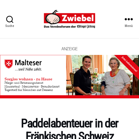
Suche
Menü
Zwiebel
-
Das
Vereinsforum
ANZEIGE
der
Eßlinger
Zeitung
Kategorien
Paddelabenteuer in der
Fränkischen Schweiz