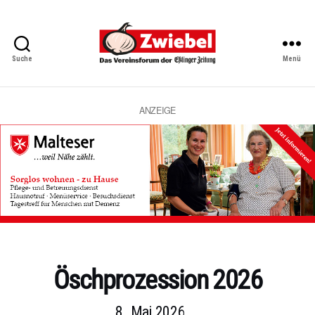
Suche
Menü
Zwiebel
-
Das
Vereinsforum
ANZEIGE
der
Eßlinger
Zeitung
Kategorien
Öschprozession 2026
8. Mai 2026