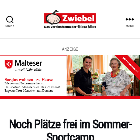
Suche
Menü
Zwiebel
-
Das
Vereinsforum
ANZEIGE
der
Eßlinger
Zeitung
Kategorien
Noch Plätze frei im Sommer-
Sportcamp