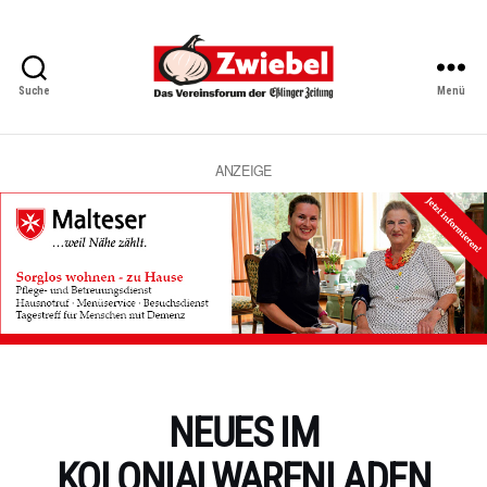
Suche
Menü
Zwiebel
-
Das
Vereinsforum
ANZEIGE
der
Eßlinger
Zeitung
Kategorien
NEUES IM
KOLONIALWARENLADEN