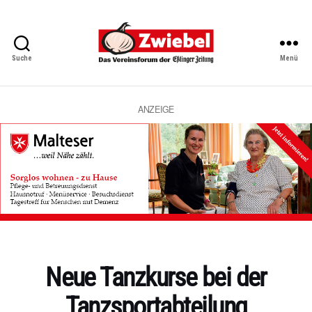
Suche
Menü
Zwiebel
-
Das
Vereinsforum
ANZEIGE
der
Eßlinger
Zeitung
Kategorien
Neue Tanzkurse bei der
Tanzsportabteilung