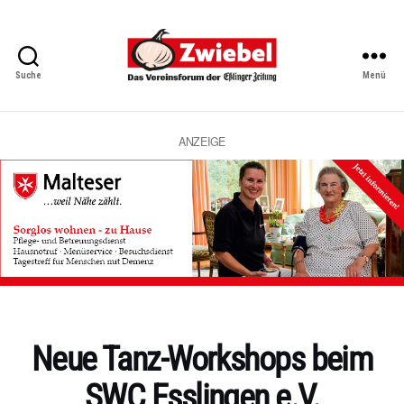
Suche
Menü
Zwiebel
-
Das
Vereinsforum
ANZEIGE
der
Eßlinger
Zeitung
Kategorien
Neue Tanz-Workshops beim
SWC Esslingen e.V.