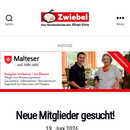
Suche
Menü
Zwiebel
-
Das
Vereinsforum
ANZEIGE
der
Eßlinger
Zeitung
Kategorien
Neue Mitglieder gesucht!
19. Juni 2026