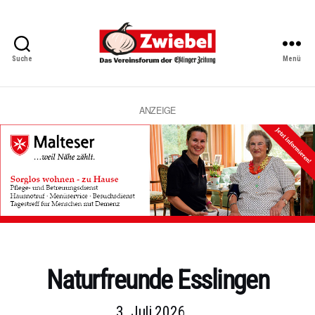
Suche
Menü
Zwiebel
-
Das
Vereinsforum
ANZEIGE
der
Eßlinger
Zeitung
Kategorien
Naturfreunde Esslingen
3. Juli 2026