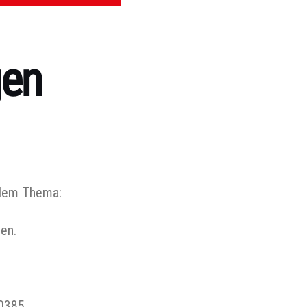
gen
 dem Thema:
en.
70385