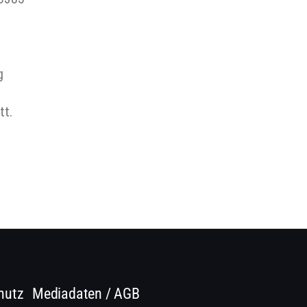
ag
tt.
hutz
Mediadaten / AGB