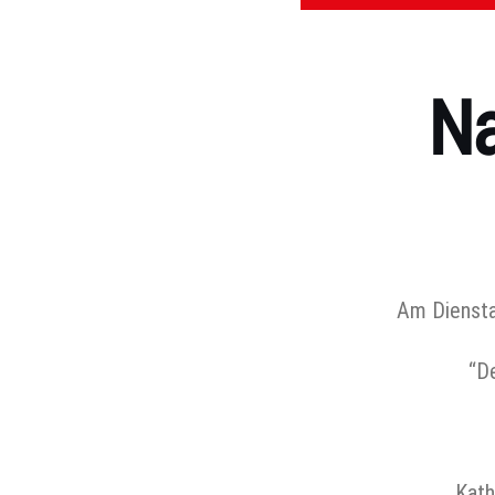
Na
Kategorien
Am Diensta
“D
Kath