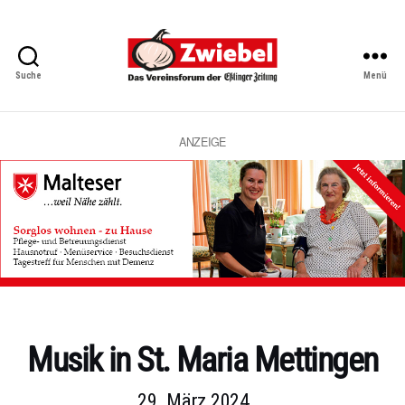
Suche
Menü
Zwiebel
-
Das
Vereinsforum
ANZEIGE
der
Eßlinger
Zeitung
Kategorien
Musik in St. Maria Mettingen
29. März 2024