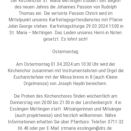
Der Kirchenchor St. Maria Mettingen studiert seit Beginn
des neuen Jahres die Johannes Passion von Rudolph
Thomas ein. Die vertonte Passion Christi wird im
Mittelpunkt unseres Karfreitagsgottesdienstes mit Pfarrer
Jobin George stehen. Karfreitagsliturgie 29.03.2024 15:00 in
St. Maria – Mettingen. Das Leiden unseres Herrn in Noten
gesetzt. Es lohnt sich!
Ostermontag:
Am Ostermontag 01.04.2024 um 10:30 Uhr wird der
Kirchenchor zusammen mit Instrumentalisten und Orgel die
Eucharistiefeier mit der Missa brevis in B (auch Kleine
Orgelmesse) von Joseph Haydn bereichern.
Die Proben des Kirchenchores finden wöchentlich am
Donnerstag von 20:00 bis 21:30 in der Lerchenbergstr. 4 in
Esslingen-Mettingen statt. Mitsängerinnen und Mitsänger
(auch projektweise) sind herzlich willkommen. Nähre
Informationen erhalten Sie über Pfarrbüro: Telefon: 0711-32
66 48 oder per E-Mail: stmaria.esslingen@drs.de.