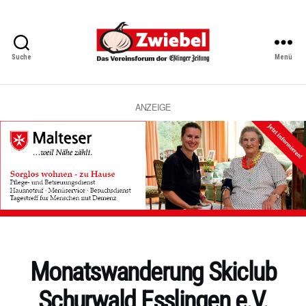
Suche
Menü
Zwiebel
-
Das
Vereinsforum
ANZEIGE
der
Eßlinger
Zeitung
Kategorien
Monatswanderung Skiclub
Schurwald Esslingen e.V.