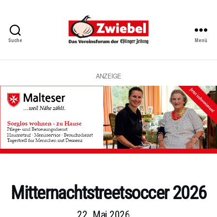
Suche
Menü
Zwiebel
-
Das
Vereinsforum
ANZEIGE
der
Eßlinger
Zeitung
Kategorien
Mitternachtstreetsoccer 2026
22. Mai 2026