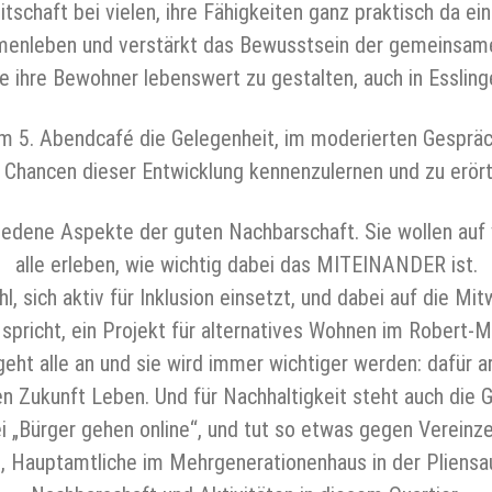
tschaft bei vielen, ihre Fähigkeiten ganz praktisch da e
menleben und verstärkt das Bewusstsein der gemeinsam
le ihre Bewohner lebenswert zu gestalten, auch in Esslinge
 im 5. Abendcafé die Gelegenheit, im moderierten Gesprä
 Chancen dieser Entwicklung kennenzulernen und zu erört
hiedene Aspekte der guten Nachbarschaft. Sie wollen a
alle erleben, wie wichtig dabei das MITEINANDER ist.
tuhl, sich aktiv für Inklusion einsetzt, und dabei auf die Mi
pricht, ein Projekt für alternatives Wohnen im Robert-M
geht alle an und sie wird immer wichtiger werden: dafür 
kunft Leben. Und für Nachhaltigkeit steht auch die Gru
bei „Bürger gehen online“, und tut so etwas gegen Vereinz
s, Hauptamtliche im Mehrgenerationenhaus in der Pliensa