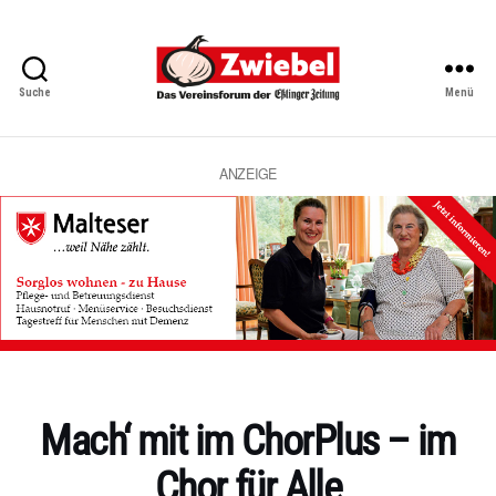
Suche
Menü
Zwiebel
-
Das
Vereinsforum
ANZEIGE
der
Eßlinger
Zeitung
Kategorien
Mach‘ mit im ChorPlus – im
Chor für Alle