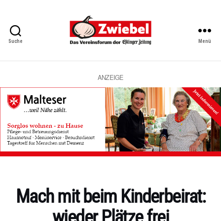
Suche
Menü
Zwiebel
-
Das
Vereinsforum
ANZEIGE
der
Eßlinger
Zeitung
Kategorien
Mach mit beim Kinderbeirat:
wieder Plätze frei