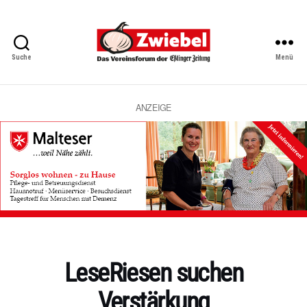
Suche
Menü
Zwiebel
-
Das
Vereinsforum
ANZEIGE
der
Eßlinger
Zeitung
Kategorien
LeseRiesen suchen
Verstärkung