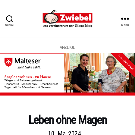
Suche
Menü
Zwiebel
-
Das
Vereinsforum
ANZEIGE
der
Eßlinger
Zeitung
Kategorien
Leben ohne Magen
10. Mai 2024