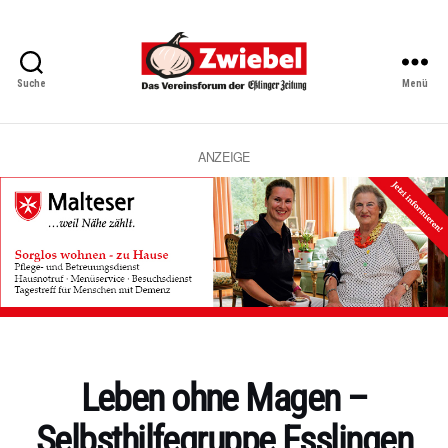
Suche
Menü
Zwiebel
-
Das
Vereinsforum
ANZEIGE
der
Eßlinger
Zeitung
Kategorien
Leben ohne Magen –
Selbsthilfegruppe Esslingen