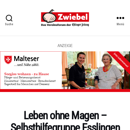
Suche
Menü
Zwiebel
-
Das
Vereinsforum
ANZEIGE
der
Eßlinger
Zeitung
Kategorien
Leben ohne Magen –
Selbsthilfegruppe Esslingen