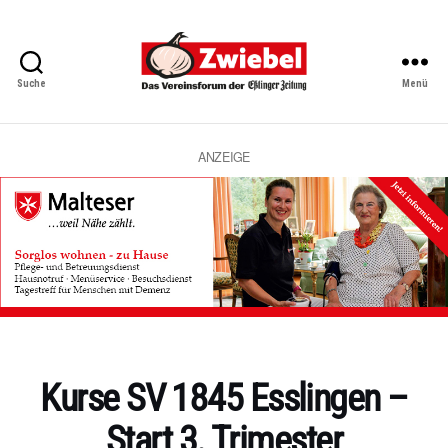
Suche
Menü
Zwiebel
-
Das
Vereinsforum
ANZEIGE
der
Eßlinger
Zeitung
Kategorien
Kurse SV 1845 Esslingen –
Start 3. Trimester