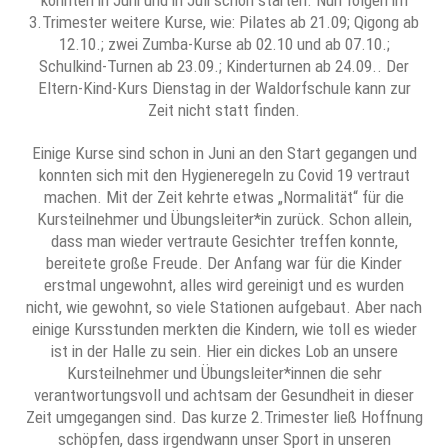
konnten in Juni und in Juli schon starten. Nun folgen im
3.Trimester weitere Kurse, wie: Pilates ab 21.09; Qigong ab
12.10.; zwei Zumba-Kurse ab 02.10 und ab 07.10.;
Schulkind-Turnen ab 23.09.; Kinderturnen ab 24.09.. Der
Eltern-Kind-Kurs Dienstag in der Waldorfschule kann zur
Zeit nicht statt finden.
Einige Kurse sind schon in Juni an den Start gegangen und
konnten sich mit den Hygieneregeln zu Covid 19 vertraut
machen. Mit der Zeit kehrte etwas „Normalität“ für die
Kursteilnehmer und Übungsleiter*in zurück. Schon allein,
dass man wieder vertraute Gesichter treffen konnte,
bereitete große Freude. Der Anfang war für die Kinder
erstmal ungewohnt, alles wird gereinigt und es wurden
nicht, wie gewohnt, so viele Stationen aufgebaut. Aber nach
einige Kursstunden merkten die Kindern, wie toll es wieder
ist in der Halle zu sein. Hier ein dickes Lob an unsere
Kursteilnehmer und Übungsleiter*innen die sehr
verantwortungsvoll und achtsam der Gesundheit in dieser
Zeit umgegangen sind. Das kurze 2.Trimester ließ Hoffnung
schöpfen, dass irgendwann unser Sport in unseren