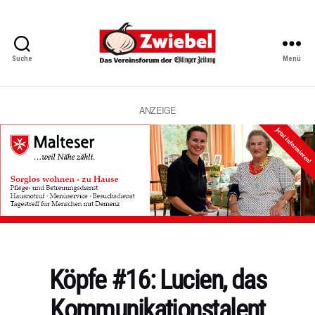
Suche
Menü
Zwiebel
-
Das
Vereinsforum
ANZEIGE
der
Eßlinger
Zeitung
Kategorien
Köpfe #16: Lucien, das
Kommunikationstalent