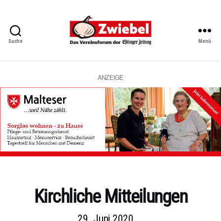
Suche
Menü
Zwiebel
-
Das
Vereinsforum
ANZEIGE
der
Eßlinger
Zeitung
Kategorien
Kirchliche Mitteilungen
29. Juni 2020