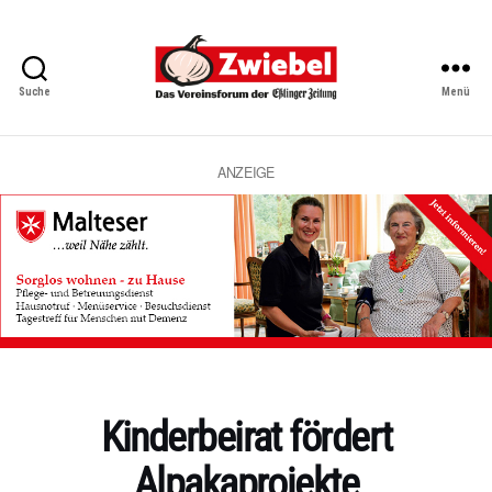
Suche
Menü
Zwiebel
-
Das
Vereinsforum
ANZEIGE
der
Eßlinger
Zeitung
Kategorien
Kinderbeirat fördert
Alpakaprojekte