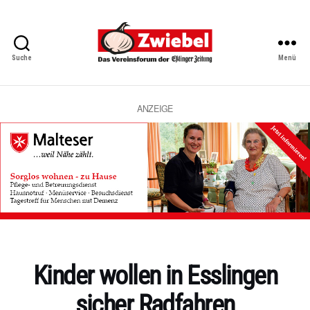
Suche
Menü
Zwiebel
-
Das
Vereinsforum
ANZEIGE
der
Eßlinger
Zeitung
Kategorien
Kinder wollen in Esslingen
sicher Radfahren