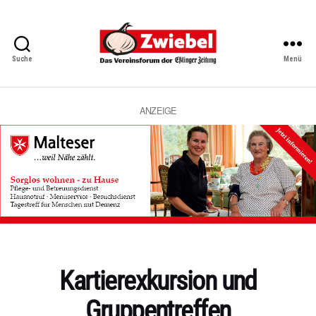
Suche
Menü
Zwiebel
-
Das
Vereinsforum
ANZEIGE
der
Eßlinger
Zeitung
Kategorien
Kartierexkursion und
Gruppentreffen