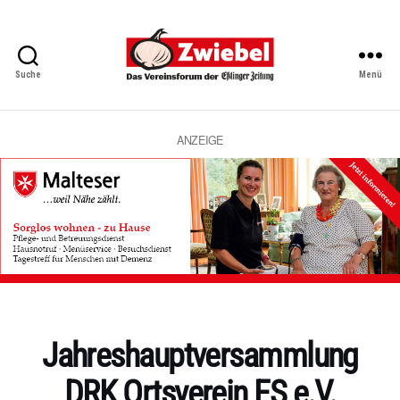
Suche
Menü
Zwiebel
-
Das
Vereinsforum
ANZEIGE
der
Eßlinger
Zeitung
Kategorien
Jahreshauptversammlung
DRK Ortsverein ES e.V.