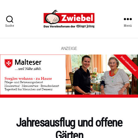
Suche
Menü
Zwiebel
-
Das
Vereinsforum
ANZEIGE
der
Eßlinger
Zeitung
Kategorien
Jahresausflug und offene
Gärten